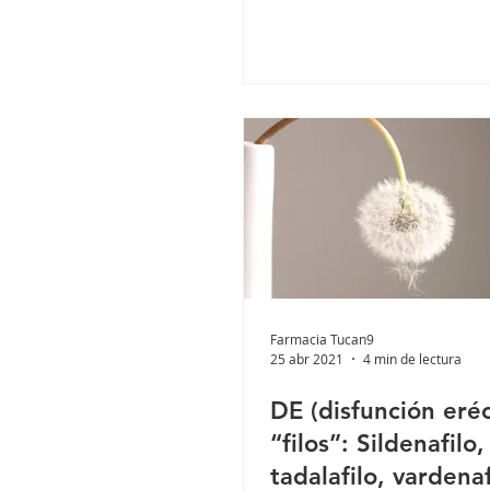
Farmacia Tucan9
25 abr 2021
4 min de lectura
DE (disfunción eréct
“filos”: Sildenafilo,
tadalafilo, vardenaf