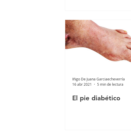
avanafilo.
Iñigo De Juana Garciaecheverría
16 abr 2021
5 min de lectura
El pie diabético