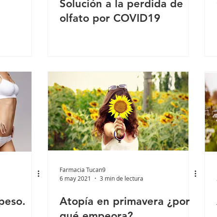
Solución a la perdida de
olfato por COVID19
Farmacia Tucan9
6 may 2021
3 min de lectura
 peso.
Atopía en primavera ¿por
qué empeora?