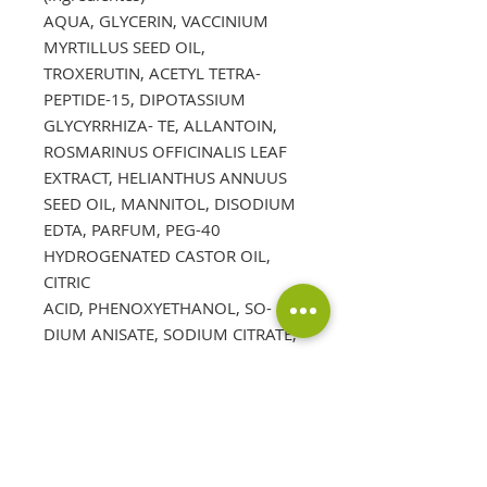
AQUA, GLYCERIN, VACCINIUM
MYRTILLUS SEED OIL,
TROXERUTIN, ACETYL TETRA-
PEPTIDE-15, DIPOTASSIUM
GLYCYRRHIZA- TE, ALLANTOIN,
ROSMARINUS OFFICINALIS LEAF
EXTRACT, HELIANTHUS ANNUUS
SEED OIL, MANNITOL, DISODIUM
EDTA, PARFUM, PEG-40
HYDROGENATED CASTOR OIL,
CITRIC
ACID, PHENOXYETHANOL, SO-
DIUM ANISATE, SODIUM CITRATE,
SODIUM LEVULINATE.
* Se destacan en negrita los
principios activos y en cursiva los
conservantes