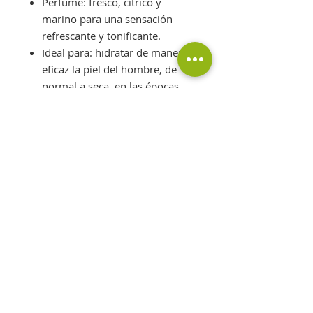
Perfume: fresco, cítrico y
marino para una sensación
refrescante y tonificante.
Ideal para: hidratar de manera
eficaz la piel del hombre, de
normal a seca, en las épocas
más frías y para los hombres
que pasan mucho tiempo al
aire libre (deporte, trabajo o
hobby)
MODO DE USO
Aplicar mañana y noche sobre
cara y cuello después de la
limpieza.
PALABRAS CLAVE
• HIDRATACIÓN INTENSA •
ACCIÓN PROTECTORA
• PIEL MÁS FUERTE