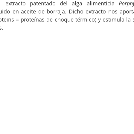
 extracto patentado del alga alimenticia 
Porphy
luido en aceite de borraja. Dicho extracto nos aporta
teins = proteínas de choque térmico) y estimula la s
. 