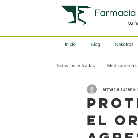
Farmacia
tu f
Inicio
Blog
Nosotros
Todas las entradas
Medicamentos
Farmacia Tucan9
Productos nuevos
PROT
el o
agre