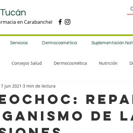
 Tucán
armacia en Carabanchel
Servicios
Dermocosmética
Suplementación Nat
Consejos Salud
Dermocosmética
Nutrición
D
17 jun 2021
3 min de lectura
EOCHOC: rep
rganismo de l
siones