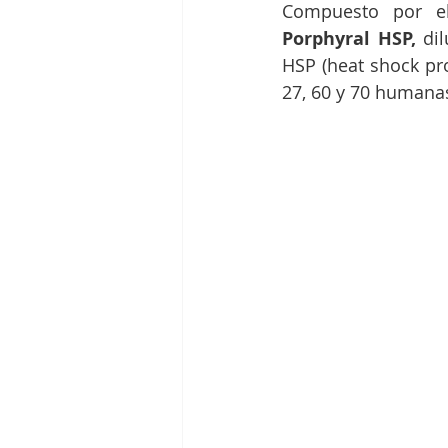
Compuesto por el
Porphyral HSP, 
di
HSP (heat shock pro
27, 60 y 70 humanas