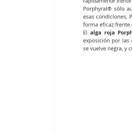
rápidamente frente 
Porphyral® sólo au
esas condiciones, 
forma eficaz frente a
El 
alga roja Porph
exposición por las 
se vuelve negra, y 