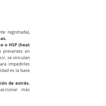
te registrada), 
as.
o o HSP (heat 
 presentes en 
cir, se vinculan 
ra impedirles 
dad es la base 
ión de estrés.
accionar más 