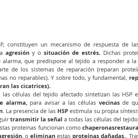
SP, constituyen un mecanismo de respuesta de las 
na 
agresión
 y o 
situación de estrés.
 Dichas prote
alarma, que predispone al tejido a responder a la 
rte de los sistemas de reparación (reparan proteí
nas no reparables). Y sobre todo, y fundamental, 
rep
ran las cicatrices).
, las células del tejido afectado sintetizan las HSP 
de alarma,
 para avisar a las células 
vecinas
 de qu
n
. La presencia de las 
HSP
 estimula su propia síntesis
uir 
transmitir la señal
 a todas las células del tejido
stas proteinas funcionan como 
chaperonasrestaur
agresión
, o 
eliminan
 estas 
proteínas dañadas
.. Tr