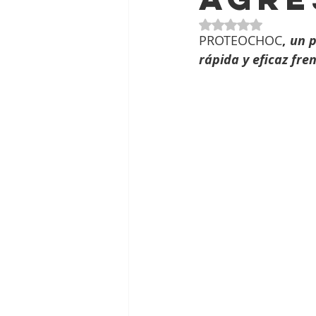
Obtuvo NaN de 5 e
PROTEOCHOC
, 
un p
rápida y eficaz fre