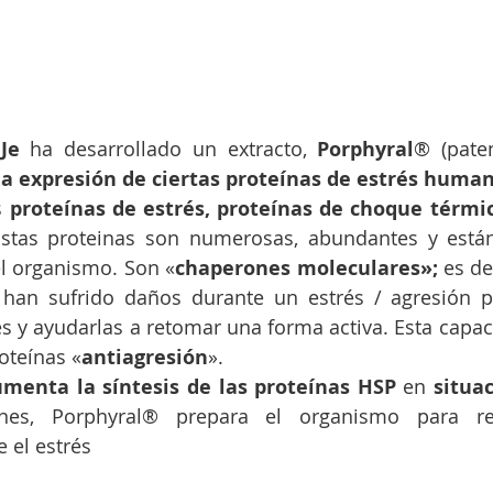
Je
 ha desarrollado un extracto, 
Porphyral
® (paten
a expresión de ciertas proteínas de estrés human
 
proteínas de estrés, proteínas de choque térmic
Estas proteinas son numerosas, abundantes y están
el organismo. Son «
chaperones moleculares»;
 es de
han sufrido daños durante un estrés / agresión pa
 y ayudarlas a retomar una forma activa. Esta capaci
oteínas «
antiagresión
». 
menta la síntesis de las proteínas HSP
 en 
situac
nes, Porphyral® prepara el organismo para re
 el estrés