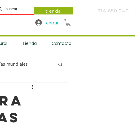
tienda
914 650 240
entrar
ural
Tienda
Contacto
ías mundiales
ara
as