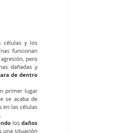
células y los 
ínas funcionan 
agresión, pero 
nas dañadas y 
ara de dentro 
en primer lugar 
e se acaba de 
 en las células 
.
ando
 los 
daños
as una situación 