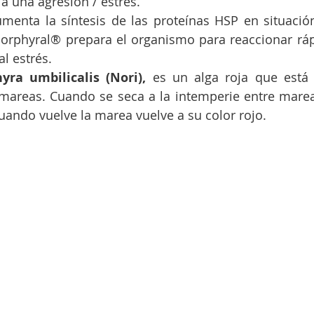
a una agresión / estrés. 
menta la síntesis de las proteínas HSP en situación
Porphyral® prepara el organismo para reaccionar rá
l estrés. 
yra umbilicalis (Nori),
 es un alga roja que está 
mareas. Cuando se seca a la intemperie entre mareas 
cuando vuelve la marea vuelve a su color rojo.