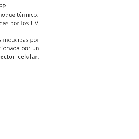
SP. 
El extracto de Porphyral® estimula la síntesis de HSP 27, 60, 70 tras un choque térmico. 
as por los UV, 
 inducidas por 
cionada por un 
ector celular, 