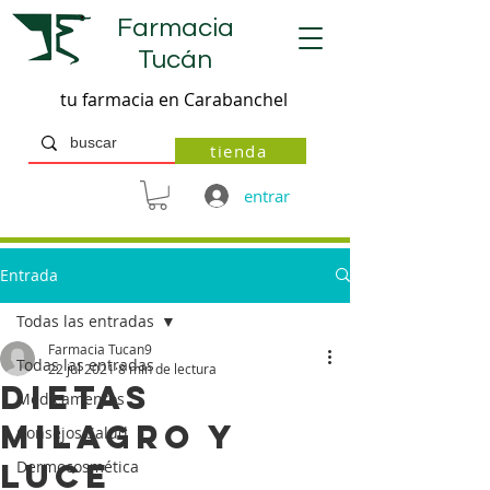
Farmacia
Tucán
tu farmacia en Carabanchel
tienda
entrar
Entrada
Todas las entradas
Farmacia Tucan9
Todas las entradas
22 jul 2021
8 min de lectura
DIETAS
Medicamentos
MILAGRO Y
Consejos Salud
LUCE
Dermocosmética