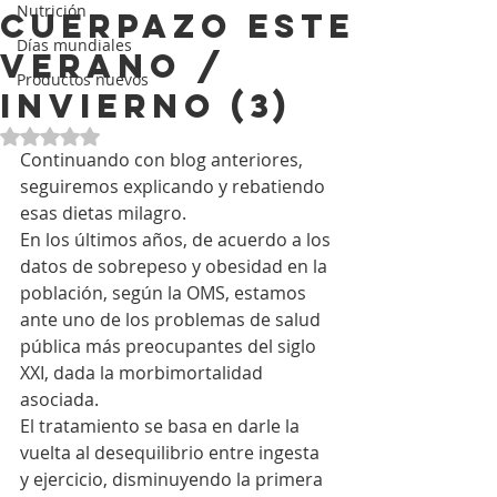
Nutrición
CUERPAZO ESTE
Días mundiales
VERANO /
Productos nuevos
INVIERNO (3)
Obtuvo NaN de 5 estrellas.
Continuando con blog anteriores, 
seguiremos explicando y rebatiendo 
esas dietas milagro.
En los últimos años, de acuerdo a los 
datos de sobrepeso y obesidad en la 
población, según la OMS, estamos 
ante uno de los problemas de salud 
pública más preocupantes del siglo 
XXI, dada la morbimortalidad 
asociada.
El tratamiento se basa en darle la 
vuelta al desequilibrio entre ingesta 
y ejercicio, disminuyendo la primera 