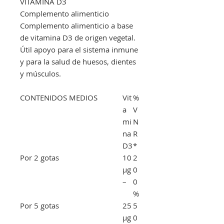
VITAMINA D3
Complemento alimenticio
Complemento alimenticio a base
de vitamina D3 de origen vegetal.
Útil apoyo para el sistema inmune
y para la salud de huesos, dientes
y músculos.
CONTENIDOS MEDIOS
Vit
%
a
V
mi
N
na
R
D3
*
Por 2 gotas
10
2
μg
0
–
0
%
Por 5 gotas
25
5
μg
0