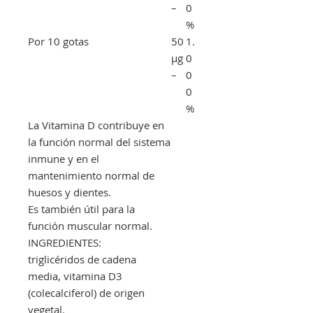
–
0
%
Por 10 gotas
50
1.
μg
0
–
0
0
%
La Vitamina D contribuye en
la función normal del sistema
inmune y en el
mantenimiento normal de
huesos y dientes.
Es también útil para la
función muscular normal.
INGREDIENTES:
triglicéridos de cadena
media, vitamina D3
(colecalciferol) de origen
vegetal.