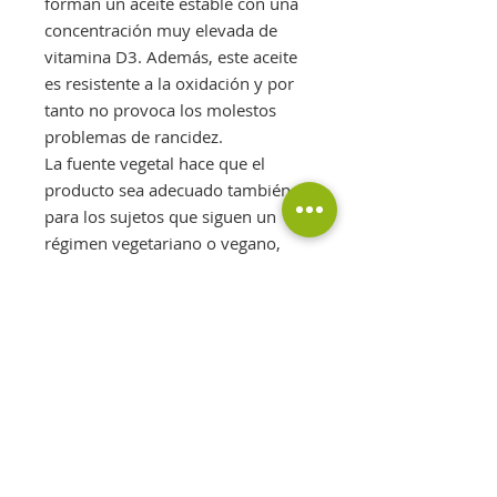
forman un aceite estable con una
concentración muy elevada de
vitamina D3. Además, este aceite
es resistente a la oxidación y por
tanto no provoca los molestos
problemas de rancidez.
La fuente vegetal hace que el
producto sea adecuado también
para los sujetos que siguen un
régimen vegetariano o vegano,
que necesitan complementar esta
vitamina.
SUGERENCIAS DE UTILIZACIÓN
Personas con carencia de
vitamina D.
Personas que buscan un
complemento totalmente
natural, sin productos de