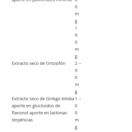
0
m
g
1
9
0
m
g
Extracto seco de Ortosifón
2
–
0
0
m
g
Extracto seco de Ginkgo biloba
1
–
aporte en glucósidos de
0
flavonol aporte en lactonas
0
terpénicas
m
g