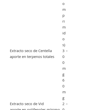
o
m
p
ri
m
id
o
s)
Extracto seco de Centella
3
–
aporte en terpenos totales
0
0
m
g
6
0
m
g
Extracto seco de Vid
2
–
aporte en polifenoles mínimo
0