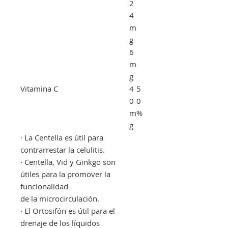
2
4
m
g
6
m
g
Vitamina C
4
5
0
0
m
%
g
· La Centella es útil para
contrarrestar la celulitis.
· Centella, Vid y Ginkgo son
útiles para la promover la
funcionalidad
de la microcirculación.
· El Ortosifón es útil para el
drenaje de los líquidos