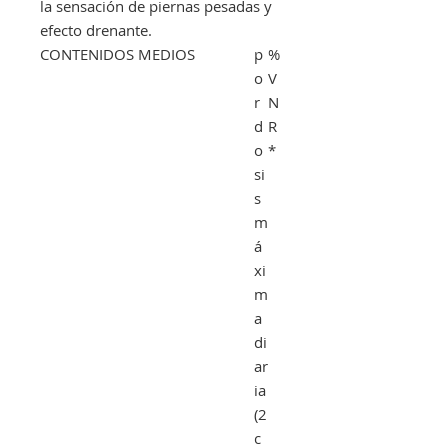
la sensación de piernas pesadas y
efecto drenante.
CONTENIDOS MEDIOS
p
%
o
V
r
N
d
R
o
*
si
s
m
á
xi
m
a
di
ar
ia
(2
c