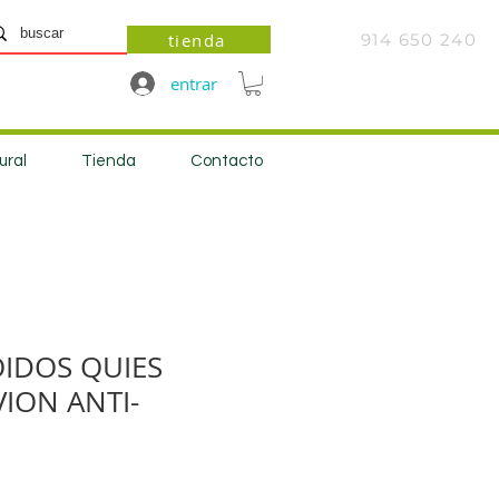
tienda
914 650 240
entrar
ural
Tienda
Contacto
IDOS QUIES
VION ANTI-