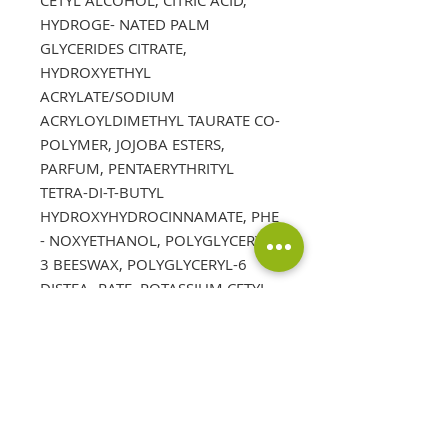
HYDROGE- NATED PALM
GLYCERIDES CITRATE,
HYDROXYETHYL
ACRYLATE/SODIUM
ACRYLOYLDIMETHYL TAURATE CO-
POLYMER, JOJOBA ESTERS,
PARFUM, PENTAERYTHRITYL
TETRA-DI-T-BUTYL
HYDROXYHYDROCINNAMATE, PHE
- NOXYETHANOL, POLYGLYCERYL-
3 BEESWAX, POLYGLYCERYL-6
DISTEA- RATE, POTASSIUM CETYL
PHOSPHA- TE, TAPIOCA STARCH,
TOCOPHEROL, TRISODIUM
ETHYLENEDIAMINE DI-
SUCCINATE, XANTHAN GUM.
**Se destacan en negrita los
ingredientes activos y en cursiva