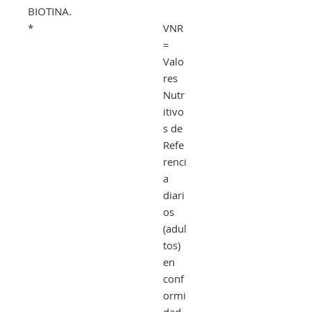
BIOTINA.
*
VNR
=
Valo
res
Nutr
itivo
s de
Refe
renci
a
diari
os
(adul
tos)
en
conf
ormi
dad