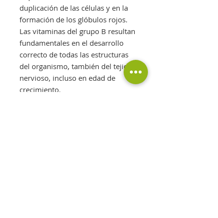
duplicación de las células y en la
formación de los glóbulos rojos.
Las vitaminas del grupo B resultan
fundamentales en el desarrollo
correcto de todas las estructuras
del organismo, también del tejido
nervioso, incluso en edad de
crecimiento.
VITAMINA A
La vitamina A, liposoluble, cuenta
con diversas acciones entre las
que destaca el mantenimiento de
la piel y de una capacidad visual
(incluso nocturna) normal.
VITAMINA E
La vitamina E es un nutriente
esencial y un agente antioxidante.
Permite la correcta utilización del
ácido linoleico por parte del