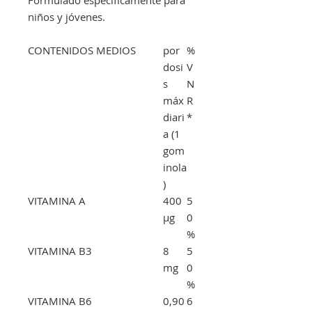
niños y jóvenes.
CONTENIDOS MEDIOS
por
%
dosi
V
s
N
máx
R
diari
*
a (1
gom
inola
)
VITAMINA A
400
5
μg
0
%
VITAMINA B3
8
5
mg
0
%
VITAMINA B6
0,90
6