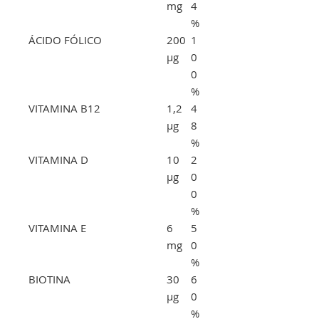
mg
4
%
ÁCIDO FÓLICO
200
1
μg
0
0
%
VITAMINA B12
1,2
4
μg
8
%
VITAMINA D
10
2
μg
0
0
%
VITAMINA E
6
5
mg
0
%
BIOTINA
30
6
μg
0
%