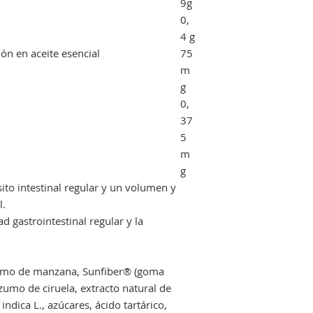
9g
0,
4 g
ón en aceite esencial
75
m
g
0,
37
5
m
g
ito intestinal regular y un volumen y
l.
d gastrointestinal regular y la
 zumo de manzana, Sunfiber® (goma
zumo de ciruela, extracto natural de
ndica L., azúcares, ácido tartárico,