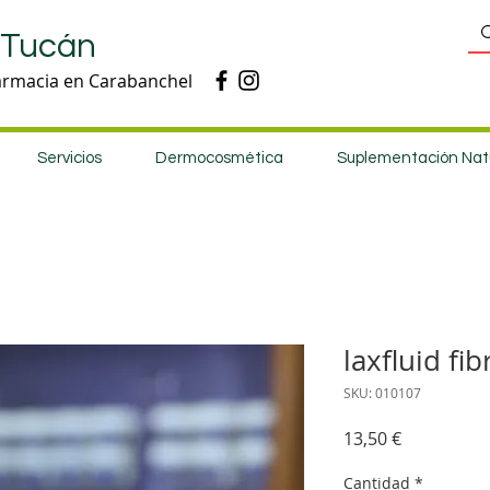
 Tucán
armacia en Carabanchel
Servicios
Dermocosmética
Suplementación Nat
laxfluid fi
SKU: 010107
Precio
13,50 €
Cantidad
*