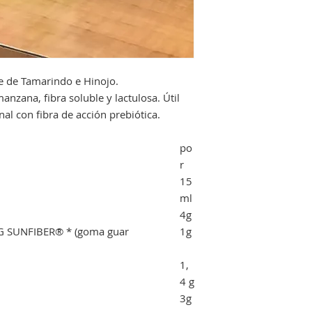
e de Tamarindo e Hinojo.
nzana, fibra soluble y lactulosa. Útil
inal con fibra de acción prebiótica.
po
r
15
ml
4g
HGG SUNFIBER® * (goma guar
1g
1,
4 g
3g