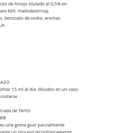
fruto de hinojo titulado al 0,5% en
are Mill. maltodextrina),
o, benzoato de sodio; aromas.
LA
RAZO
mar 15 ml al día, diluidos en un vaso
 acostarse
trada de TAIYO
ER®
 es una goma guar parcialmente
diante un proceso tecnológicamente