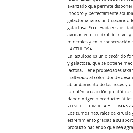
avanzado que permite disponer 
inodoro y perfectamente soluble
galactomanano, un trisacárido
galactosa. Su elevada viscosida
ayudan en el control del nivel g
minerales y en la conservación d
LACTULOSA
La lactulosa es un disacárido 
y galactosa, que se obtiene medi
lactosa. Tiene propiedades laxan
inalterado al cólon donde desar
ablandamiento de las heces y el
también una acción prebiótica so
dando origen a productos útiles
ZUMO DE CIRUELA Y DE MANZ
Los zumos naturales de ciruela 
estreñimiento gracias a su apor
producto haciendo que sea agra