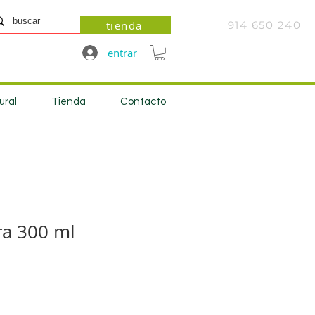
tienda
914 650 240
entrar
ural
Tienda
Contacto
bra 300 ml