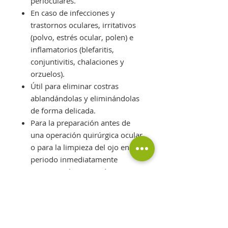
perioculares.
En caso de infecciones y
trastornos oculares, irritativos
(polvo, estrés ocular, polen) e
inflamatorios (blefaritis,
conjuntivitis, chalaciones y
orzuelos).
Útil para eliminar costras
ablandándolas y eliminándolas
de forma delicada.
Para la preparación antes de
una operación quirúrgica ocular
o para la limpieza del ojo en el
periodo inmediatamente
sucesivo a la operación.
Para después de
desmaquillarse.
SINERGIA:
EYE DROPS