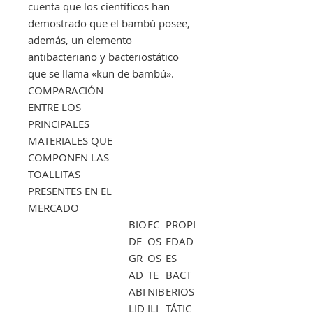
cuenta que los científicos han
demostrado que el bambú posee,
además, un elemento
antibacteriano y bacteriostático
que se llama «kun de bambú».
COMPARACIÓN
ENTRE LOS
PRINCIPALES
MATERIALES QUE
COMPONEN LAS
TOALLITAS
PRESENTES EN EL
MERCADO
BIO
EC
PROPI
DE
OS
EDAD
GR
OS
ES
AD
TE
BACT
ABI
NIB
ERIOS
LID
ILI
TÁTIC