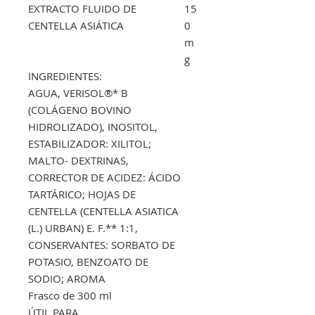
EXTRACTO FLUIDO DE
15
CENTELLA ASIÁTICA
0
m
g
INGREDIENTES:
AGUA, VERISOL®* B
(COLÁGENO BOVINO
HIDROLIZADO), INOSITOL,
ESTABILIZADOR: XILITOL;
MALTO- DEXTRINAS,
CORRECTOR DE ACIDEZ: ÁCIDO
TARTÁRICO; HOJAS DE
CENTELLA (CENTELLA ASIATICA
(L.) URBAN) E. F.** 1:1,
CONSERVANTES: SORBATO DE
POTASIO, BENZOATO DE
SODIO; AROMA
Frasco de 300 ml
ÚTIL PARA