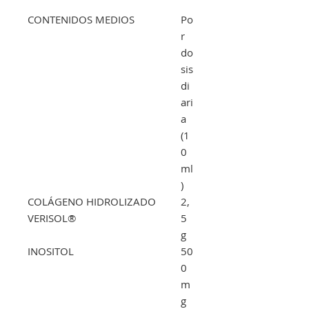
CONTENIDOS MEDIOS
Po
r
do
sis
di
ari
a
(1
0
ml
)
COLÁGENO HIDROLIZADO
2,
VERISOL®
5
g
INOSITOL
50
0
m
g