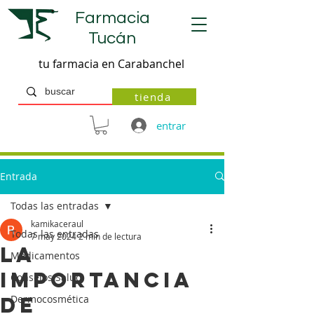
Farmacia
Tucán
tu farmacia en Carabanchel
tienda
entrar
Entrada
Todas las entradas
kamikaceraul
Todas las entradas
7 may 2024
2 min de lectura
La
Medicamentos
importancia
Consejos Salud
de
Dermocosmética