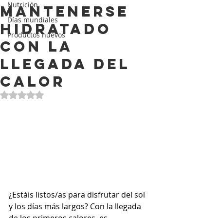
Nutrición
mantenerse
Días mundiales
hidratado
Productos nuevos
con la
llegada del
calor
Obtuvo NaN de 5 estrellas.
¿Estáis listos/as para disfrutar del sol 
y los días más largos? Con la llegada 
de los primeros calores, es 