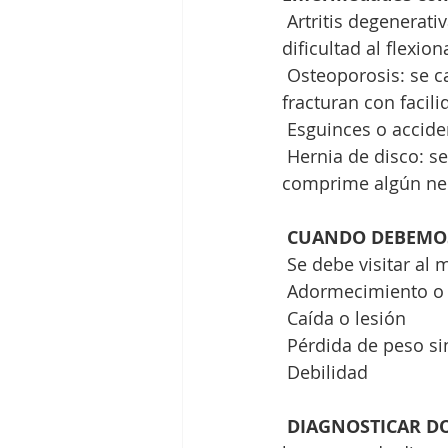
 Artritis degenerativa de la columna vertebral: el dolor está acompañado de rigidez y 
dificultad al flexion
 Osteoporosis: se caracteriza por el adelgazamiento y debilidad de los huesos que se 
fracturan con facili
 Esguinces o accide
 Hernia de disco: se siente dolor en la parte baja de la espalda cuando un disco 
comprime algún nerv
CUANDO DEBEMOS 
 Se debe visitar al
 Adormecimiento o 
 Caída o lesión
 Pérdida de peso si
 Debilidad
DIAGNOSTICAR D