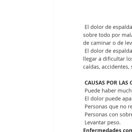
 El dolor de espalda es una sintomatología que sufrimos todos alguna vez, causada 
sobre todo por mal
de caminar o de lev
 El dolor de espalda puede ser desde un dolor leve hasta un dolor punzante que puede 
llegar a dificultar
caídas, accidentes,
CAUSAS POR LAS 
 Puede haber mucha
 El dolor puede ap
 Personas que no re
 Personas con sobr
 Levantar peso.
Enfermedades co