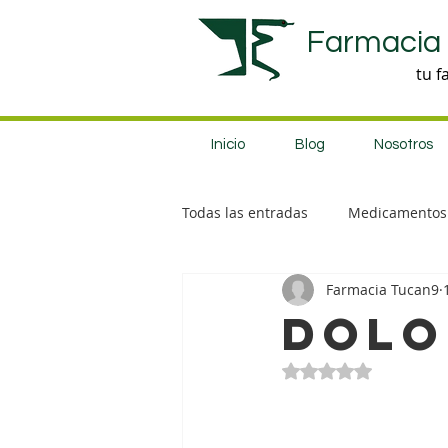
Farmacia
tu f
Inicio
Blog
Nosotros
Todas las entradas
Medicamentos
Farmacia Tucan9
Productos nuevos
DOLO
Obtuvo NaN de 5 e