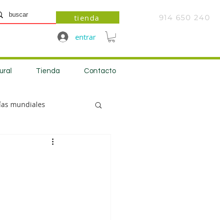
tienda
914 650 240
entrar
ural
Tienda
Contacto
ías mundiales