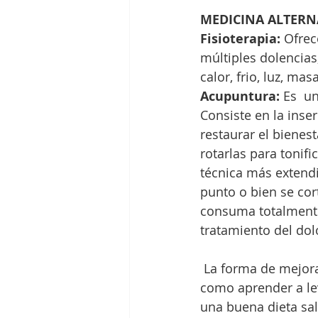
MEDICINA ALTERN
Fisioterapia:
 Ofrec
múltiples dolencias
calor, frio, luz, mas
Acupuntura: 
Es  u
Consiste en la inse
restaurar el bienest
rotarlas para tonifi
técnica más extendi
punto o bien se cor
consuma totalmente.
tratamiento del dol
 La forma de mejorar los dolores de espalda también está en los cambios de conducta 
como aprender a lev
una buena dieta sa