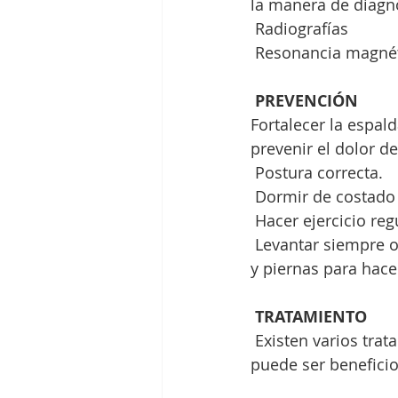
la manera de diagno
 Radiografías
 Resonancia magnét
PREVENCIÓN
Fortalecer la espal
prevenir el dolor d
 Postura correcta.
 Dormir de costado 
 Hacer ejercicio re
 Levantar siempre objetos pesados desde una posición de cuclillas usando las caderas 
y piernas para hace
TRATAMIENTO
 Existen varios tratamientos para aliviar los dolores de espalda. El ejercicio adecuado 
puede ser benefici