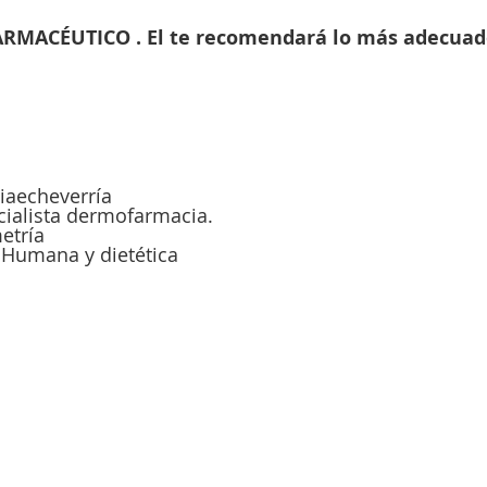
MACÉUTICO . El te recomendará lo más adecuado 
iaecheverría
cialista dermofarmacia.
etría
 Humana y dietética