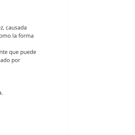
omo la forma 
sado por 
a.