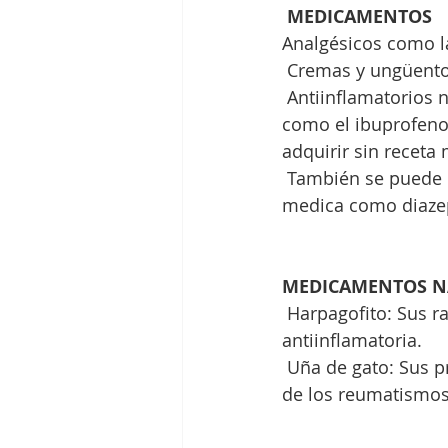
MEDICAMENTOS
Analgésicos como la
 Cremas y ungüento
 Antiinflamatorios no esteroideos como los AINE que reducen el dolor y la inflamación 
como el ibuprofeno
adquirir sin receta
 También se puede usar antidepresivos y relajantes musculares bajo prescripción 
medica como diaze
MEDICAMENTOS N
 Harpagofito: Sus raíces son ricas en glucoiridoides de reconocida actividad 
antiinflamatoria.
 Uña de gato: Sus propiedades antinflamatorias son especialmente útiles para el alivio 
de los reumatismos