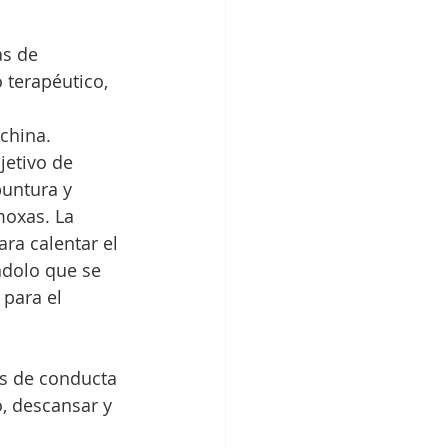
as de 
 terapéutico, 
china. 
jetivo de 
puntura y 
moxas. La 
ra calentar el 
ndolo que se 
para el 
, descansar y 