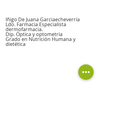
Iñigo De Juana Garciaecheverría
Ldo. Farmacia Especialista 
dermofarmacia.
Dip. Öptica y optometría
Grado en Nutrición Humana y 
dietética
www.farmaciatucan7.es
914 650 240
#FarmaciaTucan7
#Medicamentos
#C
uidadosfamiliares
#salud
#Dermocos
mética
#Salud
#Cuidados
#Parafarmac
ia
#Bienestar
#repost
#supermercado
delaSalud
#Farmacéutico
#consejos
#b