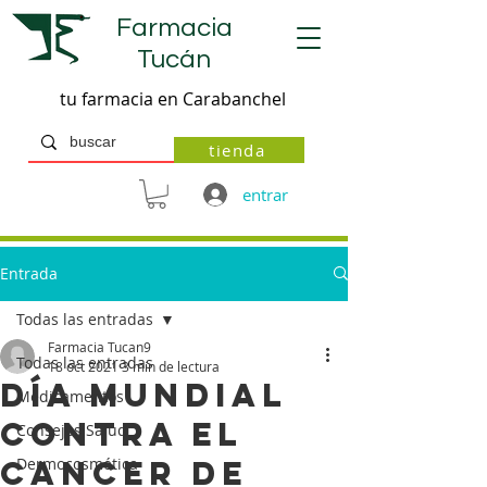
Farmacia
Tucán
tu farmacia en Carabanchel
tienda
entrar
Entrada
Todas las entradas
Farmacia Tucan9
Todas las entradas
18 oct 2021
3 min de lectura
Día mundial
Medicamentos
contra el
Consejos Salud
cancer de
Dermocosmética