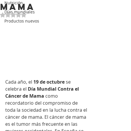
Nutrición
mama
Días mundiales
Obtuvo NaN de 5 estrellas.
Productos nuevos
Cada año, el 
19 de octubre
 se 
celebra el 
Día Mundial Contra el 
Cáncer de Mama
 como 
recordatorio del compromiso de 
toda la sociedad en la lucha contra el 
cáncer de mama. El cáncer de mama 
es el tumor más frecuente en las 
mujeres occidentales. En España se 