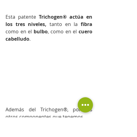
Esta patente 
Trichogen® actúa en 
los tres niveles, 
tanto en la 
fibra
como en el 
bulbo
, como en el 
cuero 
cabelludo
.
Además del Trichogen®, por los 
otros componentes que tenemos, 
·      
el extracto de 
lúpulo
 va a tener 
su función en el 
cuero cabelludo
. 