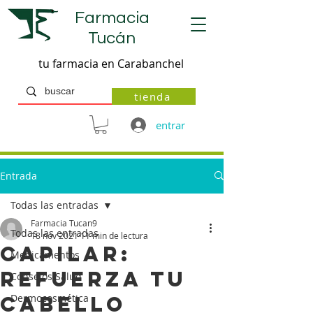
Farmacia
Tucán
tu farmacia en Carabanchel
tienda
entrar
Entrada
Todas las entradas
Farmacia Tucan9
Todas las entradas
18 nov 2021
11 min de lectura
Capilar:
Medicamentos
refuerza tu
Consejos Salud
cabello
Dermocosmética