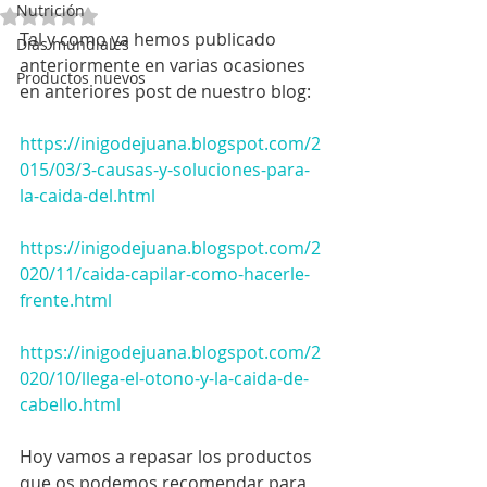
Nutrición
Obtuvo NaN de 5 estrellas.
Tal y como ya hemos publicado 
Días mundiales
anteriormente en varias ocasiones 
Productos nuevos
en anteriores post de nuestro blog: 
https://inigodejuana.blogspot.com/2
015/03/3-causas-y-soluciones-para-
la-caida-del.html
https://inigodejuana.blogspot.com/2
020/11/caida-capilar-como-hacerle-
frente.html
https://inigodejuana.blogspot.com/2
020/10/llega-el-otono-y-la-caida-de-
cabello.html
Hoy vamos a repasar los productos 
que os podemos recomendar para 