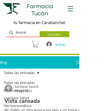
Farmacia
Tucán
tu farmacia en Carabanchel
tienda
entrar
Blog
Todas las entradas
Todas las entradas
Farmacia Tucan9
Medicamentos
18 ago 2025
Consejos Salud
Vista cansada
Dermocosmética
👓 ¡Dales un descanso a tus ojos y un toque de